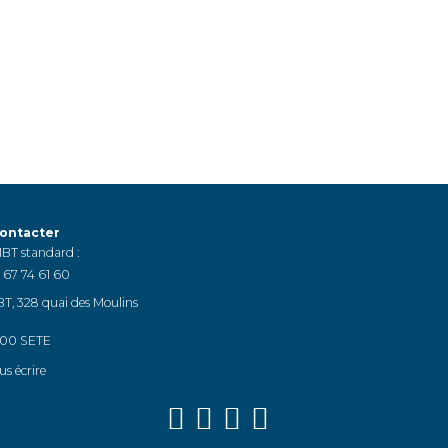
ontacter
BT standard :
 67 74 61 60
T, 328 quai des Moulins
00 SETE
us écrire