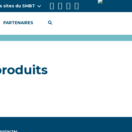
s sites du SMBT
PARTENAIRES
produits
ontacter