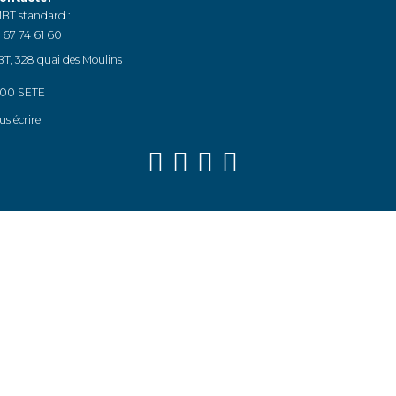
BT standard :
 67 74 61 60
T, 328 quai des Moulins
00 SETE
us écrire